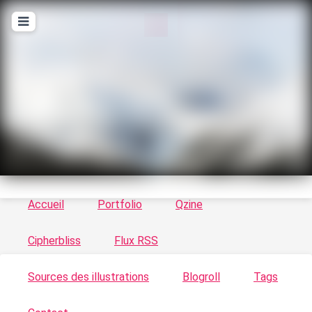
T
ykayn Blog
Le vortex à chats - Illustrations, trucs en tout
genre par Tykayn
Accueil
Portfolio
Qzine
Cipherbliss
Flux RSS
Sources des illustrations
Blogroll
Tags