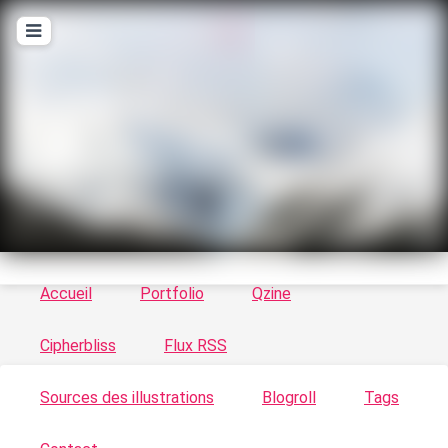
T
ykayn Blog
Le vortex à chats - Illustrations, trucs en tout
genre par Tykayn
Accueil
Portfolio
Qzine
Cipherbliss
Flux RSS
Sources des illustrations
Blogroll
Tags