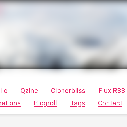
T
ykayn Blog
ts - Illustrations, trucs en tout genre par Tykayn
lio
Qzine
Cipherbliss
Flux RSS
rations
Blogroll
Tags
Contact