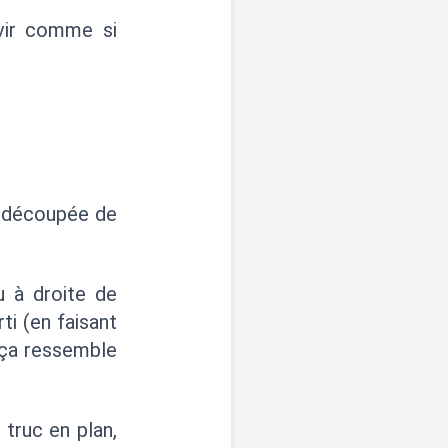
rvir comme si
on découpée de
u à droite de
ti (en faisant
 ça ressemble
 truc en plan,