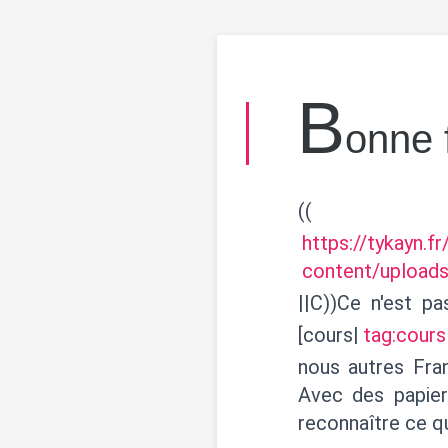
B
onne 
((
https://tykayn.f
content/upload
||C))Ce n'est pa
[cours|
tag:cours
nous autres Fra
Avec des papier
reconnaître ce qu