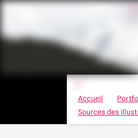
Le vortex à cha
Accueil
Portfo
Sources des illust