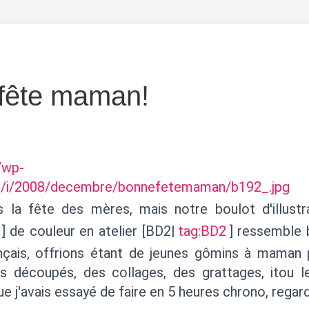
fête maman!
r/wp-
s/i/2008/decembre/bonnefetemaman/b192_.jpg
s la fête des mères, mais notre boulot d'illustr
] de couleur en atelier [BD2|
tag:BD2
] ressemble 
nçais, offrions étant de jeunes gômins à maman 
s découpés, des collages, des grattages, itou l
e j'avais essayé de faire en 5 heures chrono, regard