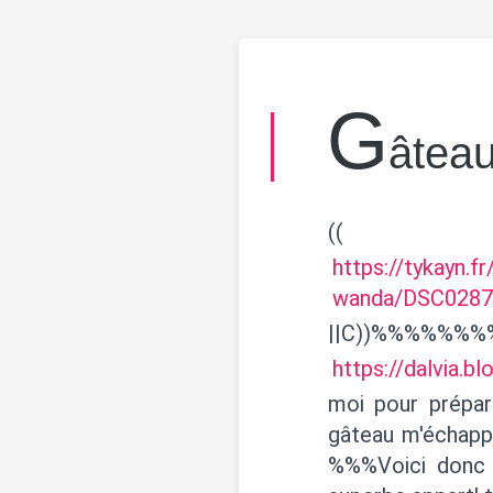
G
âteau
((
https://tykayn.
wanda/DSC0287
||C))%%%%%%
https://dalvia.b
moi pour prépa
gâteau m'échappe
%%%Voici donc l