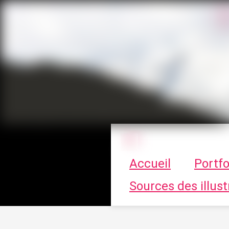
Le vortex à cha
Accueil
Portfo
Sources des illust