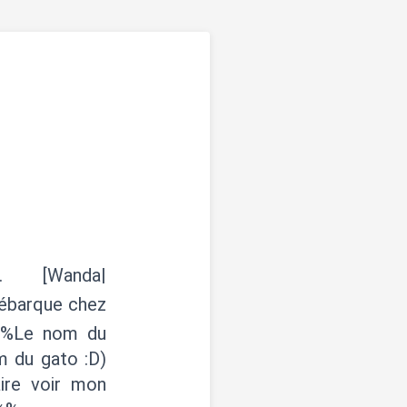
. [Wanda|
débarque chez
%%%Le nom du
m du gato :D)
ire voir mon