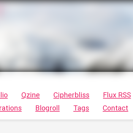
T
ykayn Blog
ts - Illustrations, trucs en tout genre par Tykayn
lio
Qzine
Cipherbliss
Flux RSS
rations
Blogroll
Tags
Contact