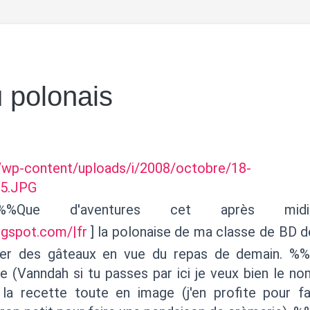
 polonais
fr/wp-content/uploads/i/2008/octobre/18-
5.JPG
%%%Que d'aventures cet après midi
logspot.com/|fr
] la polonaise de ma classe de BD 
rer des gâteaux en vue du repas de demain. 
 (Vanndah si tu passes par ici je veux bien le no
a recette toute en image (j'en profite pour fa