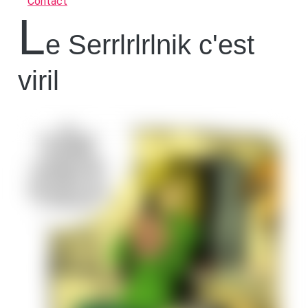
Contact
l
e Serrlrlrlnik c'est
viril