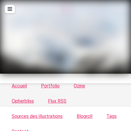
T
ykayn Blog
Le vortex à chats - Illustrations, trucs en tout
genre par Tykayn
Accueil
Portfolio
Qzine
Cipherbliss
Flux RSS
Sources des illustrations
Blogroll
Tags