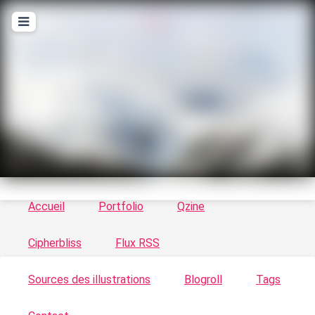
T
ykayn Blog
Le vortex à chats - Illustrations, trucs en tout
genre par Tykayn
Accueil
Portfolio
Qzine
Cipherbliss
Flux RSS
Sources des illustrations
Blogroll
Tags