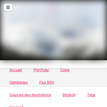
T
ykayn Blog
Le vortex à chats - Illustrations, trucs en tout
genre par Tykayn
Accueil
Portfolio
Qzine
Cipherbliss
Flux RSS
Sources des illustrations
Blogroll
Tags