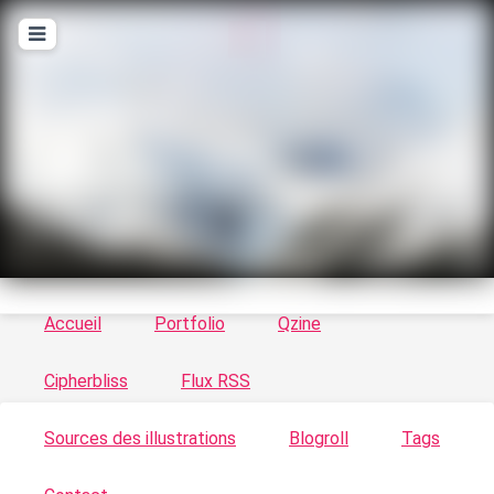
T
ykayn Blog
Le vortex à chats - Illustrations, trucs en tout
genre par Tykayn
Accueil
Portfolio
Qzine
Cipherbliss
Flux RSS
Sources des illustrations
Blogroll
Tags