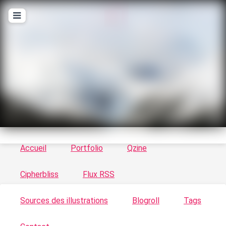
T
ykayn Blog
Le vortex à chats - Illustrations, trucs en tout
genre par Tykayn
Accueil
Portfolio
Qzine
Cipherbliss
Flux RSS
Sources des illustrations
Blogroll
Tags