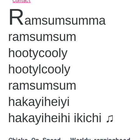
Contact
R
amsumsumma
ramsumsum
hootycooly
hootylcooly
ramsumsum
hakayiheiyi
hakayiheihi ikichi ♫