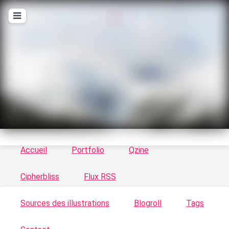
T
ykayn Blog
Le vortex à chats - Illustrations, trucs en tout
genre par Tykayn
Accueil
Portfolio
Qzine
Cipherbliss
Flux RSS
Sources des illustrations
Blogroll
Tags