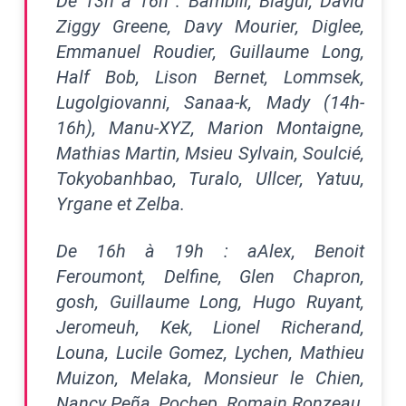
De 13h à 16h : Bambiii, Blagui, David
Ziggy Greene, Davy Mourier, Diglee,
Emmanuel Roudier, Guillaume Long,
Half Bob, Lison Bernet, Lommsek,
Lugolgiovanni, Sanaa-k, Mady (14h-
16h), Manu-XYZ, Marion Montaigne,
Mathias Martin, Msieu Sylvain, Soulcié,
Tokyobanhbao, Turalo, Ullcer, Yatuu,
Yrgane et Zelba.
De 16h à 19h : aAlex, Benoit
Feroumont, Delfine, Glen Chapron,
gosh, Guillaume Long, Hugo Ruyant,
Jeromeuh, Kek, Lionel Richerand,
Louna, Lucile Gomez, Lychen, Mathieu
Muizon, Melaka, Monsieur le Chien,
Nancy Peña, Pochep, Romain Ronzeau,