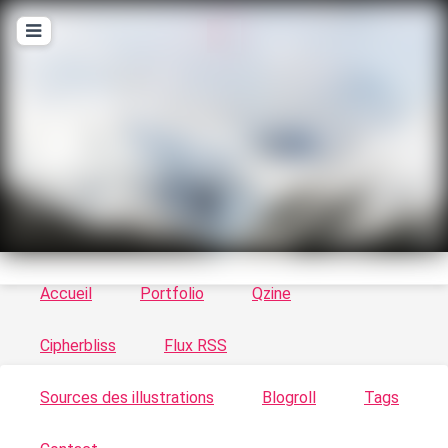
T
ykayn Blog
Le vortex à chats - Illustrations, trucs en tout
genre par Tykayn
Accueil
Portfolio
Qzine
Cipherbliss
Flux RSS
Sources des illustrations
Blogroll
Tags