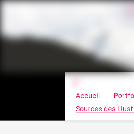
Le vortex à cha
Accueil
Portfo
Sources des illust