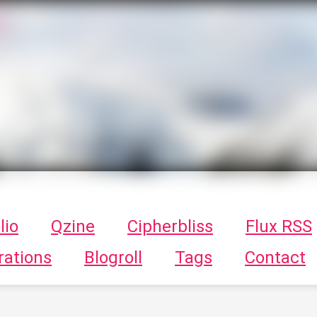
T
ykayn Blog
ts - Illustrations, trucs en tout genre par Tykayn
lio
Qzine
Cipherbliss
Flux RSS
rations
Blogroll
Tags
Contact