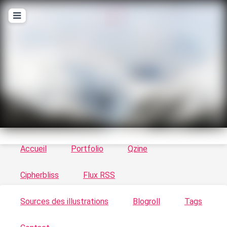
T
ykayn Blog
Le vortex à chats - Illustrations, trucs en tout
genre par Tykayn
Accueil
Portfolio
Qzine
Cipherbliss
Flux RSS
Sources des illustrations
Blogroll
Tags