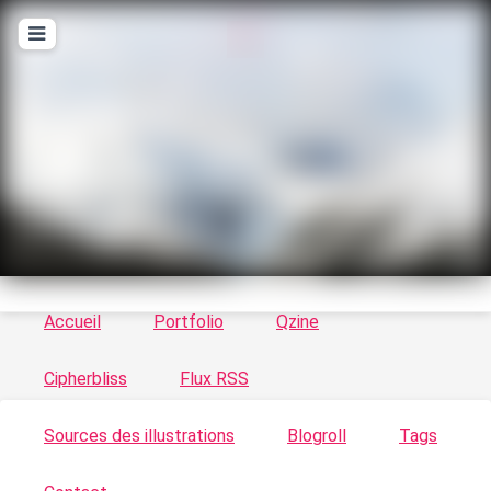
T
ykayn Blog
Le vortex à chats - Illustrations, trucs en tout
genre par Tykayn
Accueil
Portfolio
Qzine
Cipherbliss
Flux RSS
Sources des illustrations
Blogroll
Tags