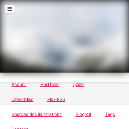
T
ykayn Blog
Le vortex à chats - Illustrations, trucs en tout
genre par Tykayn
Accueil
Portfolio
Qzine
Cipherbliss
Flux RSS
Sources des illustrations
Blogroll
Tags