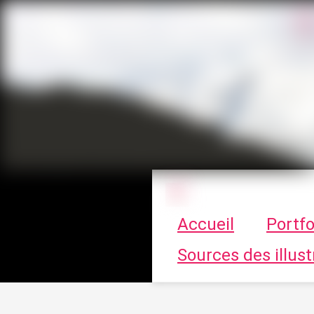
Le vortex à cha
Accueil
Portfo
Sources des illust