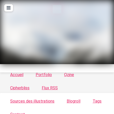
T
ykayn Blog
Le vortex à chats - Illustrations, trucs en tout
genre par Tykayn
Accueil
Portfolio
Qzine
Cipherbliss
Flux RSS
Sources des illustrations
Blogroll
Tags