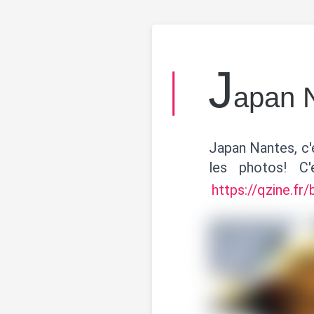
J
apan 
Japan Nantes, c'e
les photos! C
https://qzine.fr