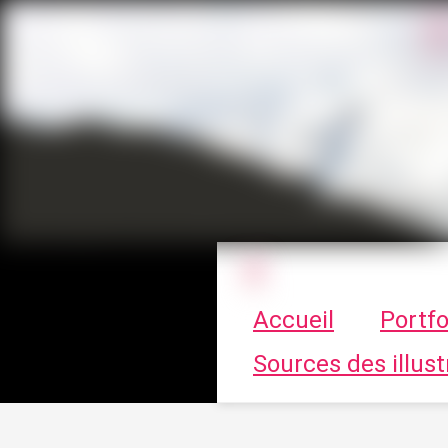
Le vortex à cha
Accueil
Portfo
Sources des illust