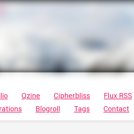
T
ykayn Blog
ts - Illustrations, trucs en tout genre par Tykayn
lio
Qzine
Cipherbliss
Flux RSS
rations
Blogroll
Tags
Contact