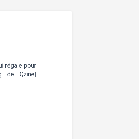
ui régale pour
g de Qzine|