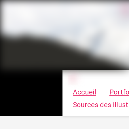
Le vortex à cha
Accueil
Portfo
Sources des illust