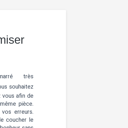
miser
arré très
vous souhaitez
z vous afin de
a même pièce.
 vos erreurs.
de coucher le
e bonheur sans