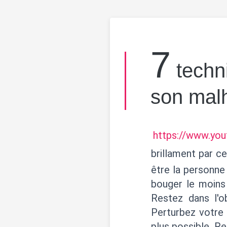
7
techn
son malh
https://www.yo
brillament par c
être la personne 
bouger le moins
Restez dans l'o
Perturbez votre
plus possible. Re