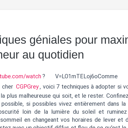
iques géniales pour maxi
eur au quotidien
utube.com/watch
? V=LO1mTELoj6oComme n
e cher
CGPGrey
, voici 7 techniques à adopter si 
la plus malheureuse qui soit, et le rester. Confine
 possible, si possibles vivez entièrement dans l
bscurité loin de la lumière du soleil et ruminez
 sommeil en changeant vos horaires de lever et 
stez avec un objectif diffus et flou de ce qu'est l