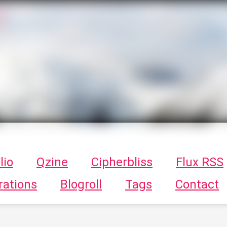
T
ykayn Blog
ts - Illustrations, trucs en tout genre par Tykayn
lio
Qzine
Cipherbliss
Flux RSS
rations
Blogroll
Tags
Contact