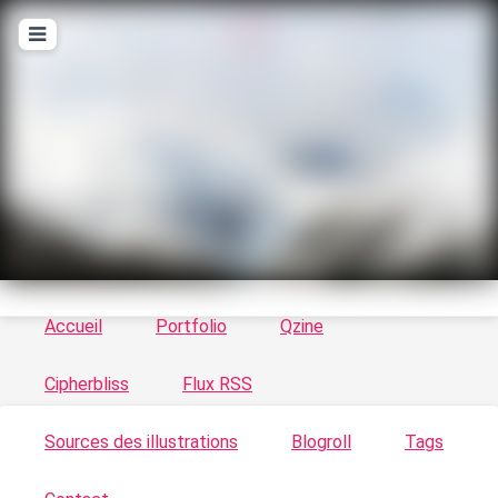
T
ykayn Blog
Le vortex à chats - Illustrations, trucs en tout
genre par Tykayn
Accueil
Portfolio
Qzine
Cipherbliss
Flux RSS
Sources des illustrations
Blogroll
Tags