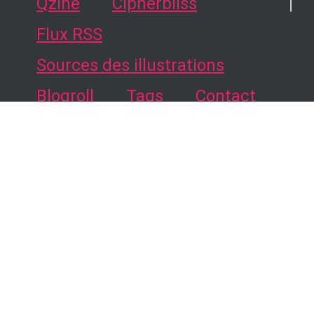
Qzine
Cipherbliss
Flux RSS
Sources des illustrations
Blogroll
Tags
Contact
Tags
Flux RSS
·
Atom
source du blog