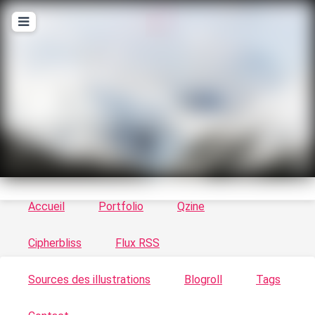
T
ykayn Blog
Le vortex à chats - Illustrations, trucs en tout
genre par Tykayn
Accueil
Portfolio
Qzine
Cipherbliss
Flux RSS
Sources des illustrations
Blogroll
Tags