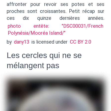
affronter pour revoir ses potes et ses
proches sont croissantes. Petit récap sur
ces dix quinze dernières années.
photo entête: "DSC00031/French
Polynésia/Mooréa Island/"
by
dany13
is licensed under
CC BY 2.0
Les cercles qui ne se
mélangent pas