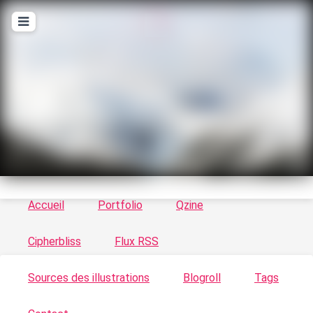
T
ykayn Blog
Le vortex à chats - Illustrations, trucs en tout
genre par Tykayn
Accueil
Portfolio
Qzine
Cipherbliss
Flux RSS
Sources des illustrations
Blogroll
Tags