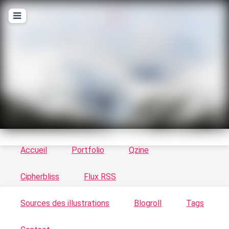
T
ykayn Blog
Le vortex à chats - Illustrations, trucs en tout
genre par Tykayn
Accueil
Portfolio
Qzine
Cipherbliss
Flux RSS
Sources des illustrations
Blogroll
Tags