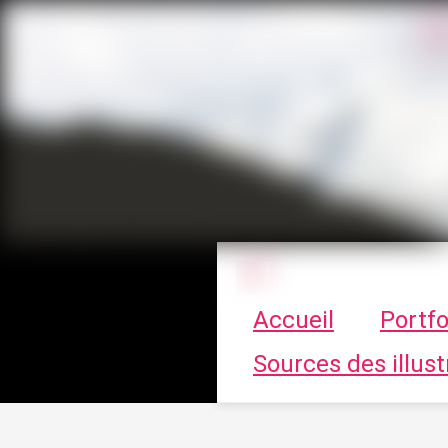
Le vortex à cha
Accueil
Portfo
Sources des illust