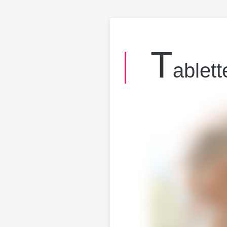
T
ablett