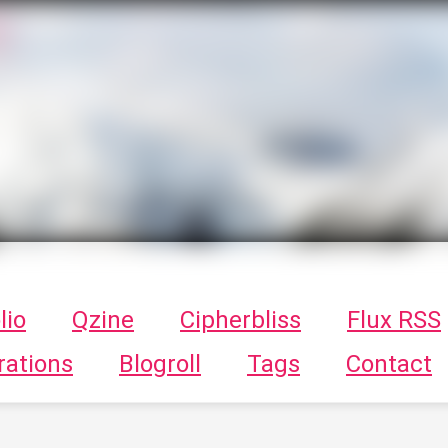
T
ykayn Blog
ts - Illustrations, trucs en tout genre par Tykayn
lio
Qzine
Cipherbliss
Flux RSS
rations
Blogroll
Tags
Contact