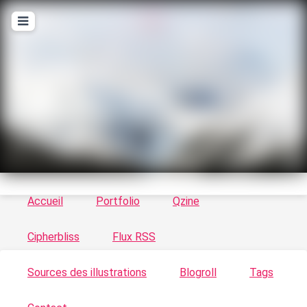
T
ykayn Blog
Le vortex à chats - Illustrations, trucs en tout
genre par Tykayn
Accueil
Portfolio
Qzine
Cipherbliss
Flux RSS
Sources des illustrations
Blogroll
Tags