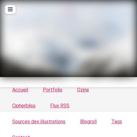
T
ykayn Blog
Le vortex à chats - Illustrations, trucs en tout
genre par Tykayn
Accueil
Portfolio
Qzine
Cipherbliss
Flux RSS
Sources des illustrations
Blogroll
Tags