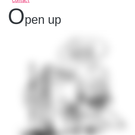
Contact
O
pen up